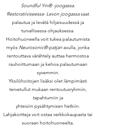
Soundful Yin® -joogassa.
Restoratiiviseessa- Levon joogassa
saat
palautua ja levätä hiljaisuudessä ja
turvallisessa ohjauksessa.
Hoitohuoneella voit tukea palautumista
myös
Neurosonic®-patjan
avulla, jonka
rentouttava värähtely auttaa hermostoa
rauhoittumaan ja kehoa palautumaan
syvemmin.
Yksilöhoitojen lisäksi olet lämpimästi
tervetullut mukaan rentoutusryhmiin,
tapahtumiin ja
yhteisiin pysähtymisen hetkiin.
Lahjakortteja voit ostaa verkkokaupasta tai
suoraan hoitohuoneelta.