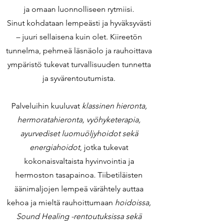
ja omaan luonnolliseen rytmiisi.
Sinut kohdataan lempeästi ja hyväksyvästi
– juuri sellaisena kuin olet. Kiireetön
tunnelma, pehmeä läsnäolo ja rauhoittava
ympäristö tukevat turvallisuuden tunnetta
ja syvärentoutumista.
Palveluihin kuuluvat
klassinen hieronta,
hermoratahieronta, vyöhyketerapia,
ayurvediset luomuöljyhoidot sekä
energiahoidot
, jotka tukevat
kokonaisvaltaista hyvinvointia ja
hermoston tasapainoa. Tiibetiläisten
äänimaljojen lempeä värähtely auttaa
kehoa ja mieltä rauhoittumaan
hoidoissa,
Sound Healing -rentoutuksissa sekä